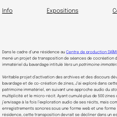
Info
Expositions
C
Dans le cadre d’une résidence au
Centre de production DAÏ
mené un projet de transposition de séances de cocréation d
immatériel du bavardage intitulé
Vers un patrimoine immatér
Véritable projet d’activation des archives et des discours 
bavardage et de co-création de zines, J’ai exploré dans cett
patrimoine immatériel, en suivant une approche audio du
sto
multiplicité et le micro-récit. Ayant cumulé plus de 500 zine
j’envisage à la fois l’exploration audio de ses récits, mais 
enregistrements sonores sous une forme web et une forme ins
résidence, cette transposition devrait se décliner dans un e