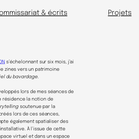
ommissariat & écrits
Projets
MON
s’échelonnant sur six mois, j’ai
e zines vers un patrimoine
iel du bavardage.
développés lors de mes séances de
e résidence la notion de
rytelling
soutenue par la
s créés lors de ces séances,
compte également spatialiser des
tallative. À l’issue de cette
space virtuel et dans un espace